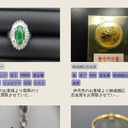
ー
御成婚記念金貨
ンド
全て
Pt950
貴金属
金
全て
K24
貴金属
御成婚記
ジュエリー
宝石
ヒスイ
金貨
のお客様より翡翠のリ
伊丹市のお客様より御成婚記
お買取させていた…
念金貨をお買取させてい…