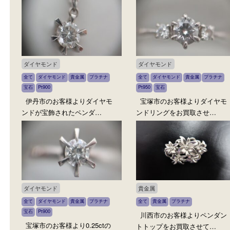
ジュエリー
ダイヤモンド
全て
ダイヤモンド
貴金属
プラチナ
全て
ダイヤモンド
貴金属
プラ
ジュエリー
Pt950
宝石
ヒスイ
Pt900
宝石
伊丹市のお客様より翡翠のリ
川西市のお客様よりダイ
ングをお買取させていた…
ンドをお買取させていた
ダイヤモンド
ダイヤモンド
全て
ダイヤモンド
貴金属
プラチナ
全て
ダイヤモンド
貴金属
プラ
宝石
Pt900
Pt950
宝石
伊丹市のお客様よりダイヤモ
宝塚市のお客様よりダイ
ンドが宝飾されたペンダ…
ンドリングをお買取させ