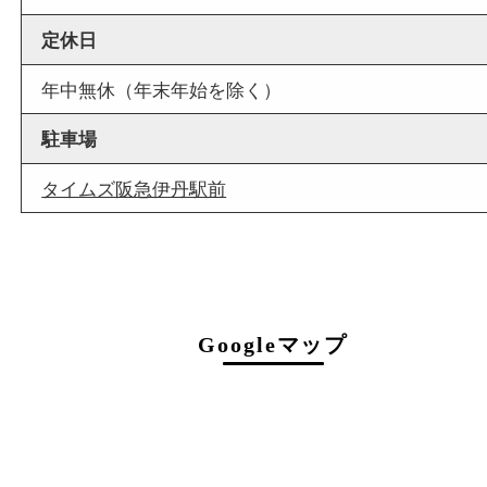
店舗情報
店舗名
買取大吉 伊丹店
住所
〒664-0851
兵庫県伊丹市中央1-5-25
ワカマツビル1階