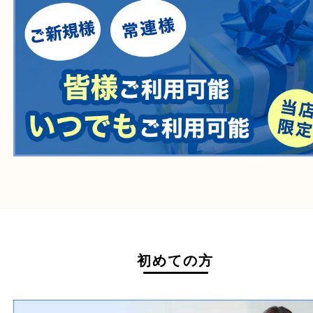
自転車
刀剣・銃
医療機器
医薬品
毒物・劇物
動物製品
たばこ
その他
ホームページ特典