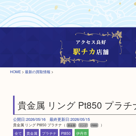
HOME
>
最新の買取情報
>
貴金属 リング Pt850 プラチ
公開日:2026/05/16 最終更新日:2026/05/15
貴金属 リング Pt850 プラチナ（
）
貴金属
リング
Pt850
全て
貴金属
プラチナ
Pt850
伊丹市