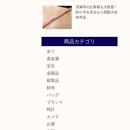
宝塚市のお客様も大歓迎！
釣り竿を売るなら買取大吉
伊丹店
商品カテゴリ
全て
貴金属
宝石
金製品
銀製品
財布
バッグ
ブランド
時計
カメラ
お酒