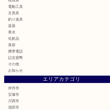
バッグ
ブランド
時計
カメラ
お酒
食器
金貨
記念メダル
銀貨
古銭
切手
商品券
金券
鉄道模型
ハガキ
骨董品