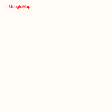
JR福知山線「伊丹駅」
・よくご来店いただくお客様エリア
伊丹市・川西市・宝塚市・池田市
・GoogleMap