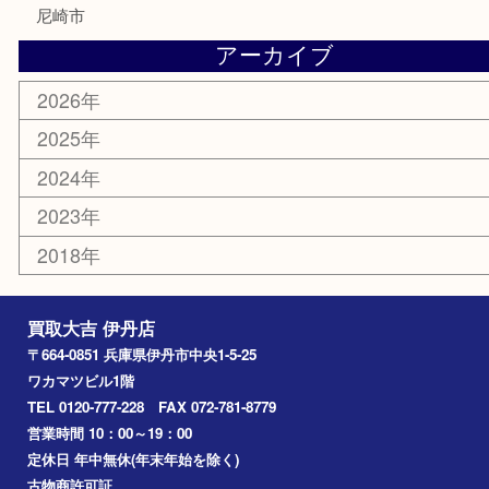
古美術品
家電
喫煙具
電動工具
文房具
釣り道具
楽器
香水
化粧品
美容
携帯電話
記念貨幣
その他
お知らせ
エリアカテゴリ
伊丹市