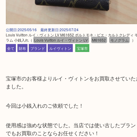
公開日:2025/05/16 最終更新日:2025/07/24
Louis Vuitton ルイ・ヴィトン LV M61652 ポルトモネ・ビエ・カルトク
ラム 小銭入れ
（
Louis Vuitton ルイ・ヴィトン LV
M61652
モノグラ
全て
財布
ブランド
ルイヴィトン
宝塚市
宝塚市のお客様よりルイ・ヴィトンをお買取させて
ました。