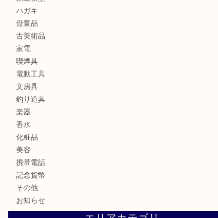
金製品
銀製品
財布
バッグ
ブランド
時計
カメラ
お酒
食器
金貨
記念メダル
銀貨
古銭
切手
商品券
金券