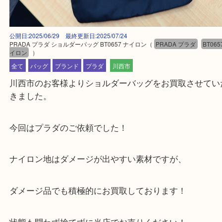
公開日:2025/06/29 最終更新日:2025/07/24
PRADA プラダ ショルダーバッグ BT0657 ナイロン
（
PRADA プラダ
B
イロン
）
全て
バッグ
ブランド
プラダ
川西市
川西市のお客様よりショルダーバッグをお買取させ
きました。
今回はプラダのご依頼でした！
ナイロン地はダメージが出やすい素材ですが、