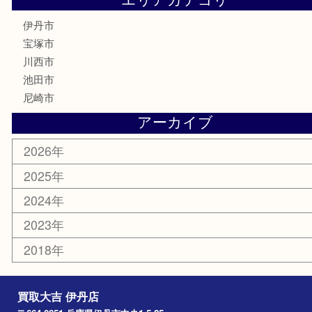
鉄道模型
ハガキ
骨董品
古美術品
家電
喫煙具
電動工具
文房具
釣り道具
楽器
香水
化粧品
美容
携帯電話
記念貨幣
その他