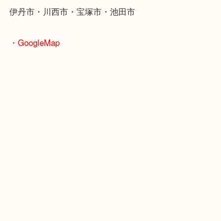
JR福知山線「伊丹駅」
・よくご来店いただくお客様エリア
伊丹市・川西市・宝塚市・池田市
・GoogleMap