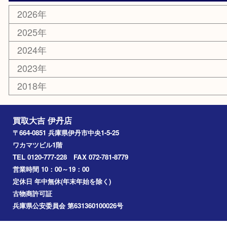
電動工具
文房具
釣り道具
楽器
香水
化粧品
美容
携帯電話
記念貨幣
その他
お知らせ
エリアカテゴリ
伊丹市
宝塚市
川西市