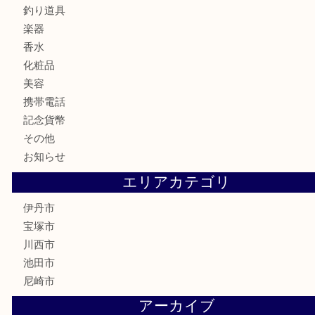
カメラ
お酒
食器
金貨
記念メダル
銀貨
古銭
切手
商品券
金券
鉄道模型
ハガキ
骨董品
古美術品
家電
喫煙具