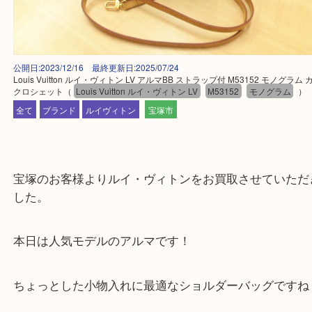
公開日:2023/12/16 最終更新日:2025/07/24
Louis Vuitton ルイ・ヴィトン LV アルマBB ストラップ付 M53152 モノ
クロシェット
（
Louis Vuitton ルイ・ヴィトン LV
M53152
モノグラ
全て
ブランド
ルイヴィトン
宝塚市
宝塚のお客様よりルイ・ヴィトンをお買取させてい
した。