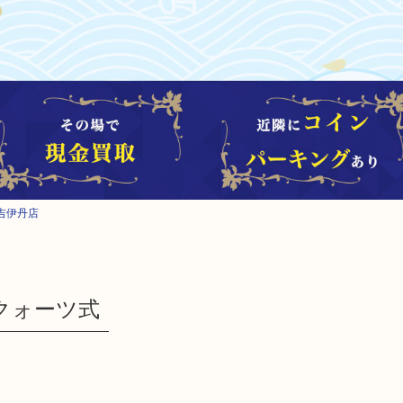
吉伊丹店
 クォーツ式