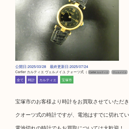
公開日:2025/03/28 最終更新日:2025/07/24
Cartier カルティエ ヴェルメイユ クォーツ式
（
Cartier カルティエ
ヴェルメイユ
全て
時計
カルティエ
宝塚市
宝塚市のお客様より時計をお買取させていただ
クオーツ式の時計ですが、電池はすでに切れて
電池切れの時計でもお買取については大歓迎！