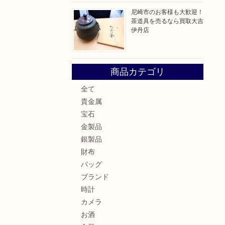
尼崎市のお客様も大歓迎！
茶道具を売るなら買取大吉
伊丹店
商品カテゴリ
全て
貴金属
宝石
金製品
銀製品
財布
バッグ
ブランド
時計
カメラ
お酒