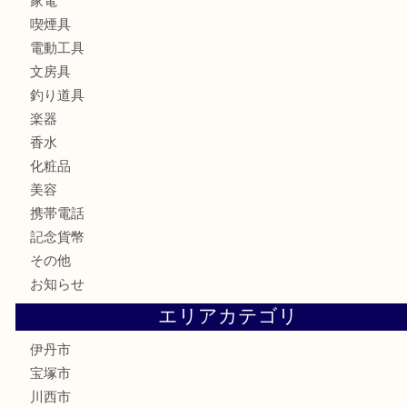
財布
バッグ
ブランド
時計
カメラ
お酒
食器
金貨
記念メダル
銀貨
古銭
切手
商品券
金券
鉄道模型
ハガキ