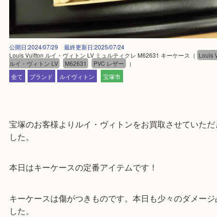
公開日:2024/07/29 最終更新日:2025/07/24
Louis Vuitton ルイ・ヴィトン LV ミュルティクレ M62631 キーケース
（
L
ルイ・ヴィトン LV
M62631
PVC レザー
）
全て
ブランド
ルイヴィトン
宝塚市
宝塚のお客様よりルイ・ヴィトンをお買取させてい
した。