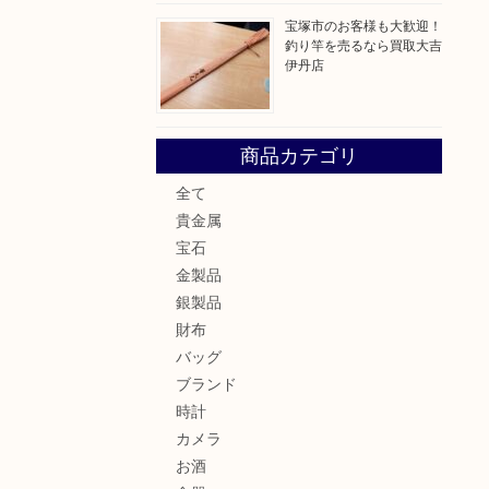
宝塚市のお客様も大歓迎！
釣り竿を売るなら買取大吉
伊丹店
商品カテゴリ
全て
貴金属
宝石
金製品
銀製品
財布
バッグ
ブランド
時計
カメラ
お酒