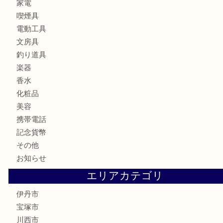
財布
バッグ
ブランド
時計
カメラ
お酒
食器
金貨
記念メダル
銀貨
古銭
切手
商品券
金券
鉄道模型
ハガキ