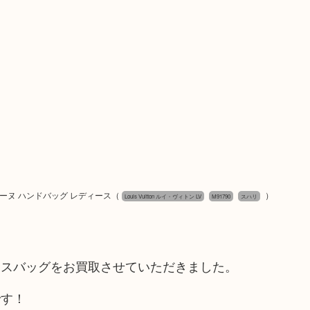
 ヴェローヌ ハンドバッグ レディース
（
）
Louis Vuitton ルイ・ヴィトン LV
M91790
スハリ
ースバッグをお買取させていただきました。
です！