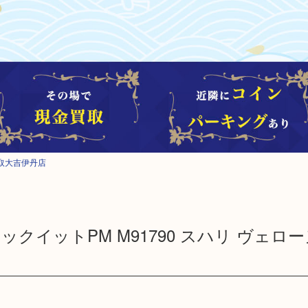
取大吉伊丹店
LV ロックイットPM M91790 スハリ ヴェロ