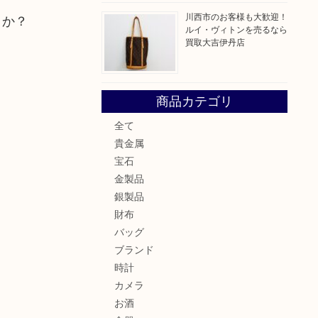
川西市のお客様も大歓迎！
うか？
ルイ・ヴィトンを売るなら
買取大吉伊丹店
商品カテゴリ
全て
貴金属
宝石
金製品
銀製品
財布
バッグ
ブランド
時計
カメラ
お酒