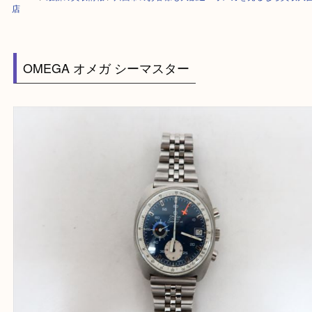
HOME
>
最新の買取情報
>
川西市のお客様も大歓迎！オメガを売るなら買
店
OMEGA オメガ シーマスター