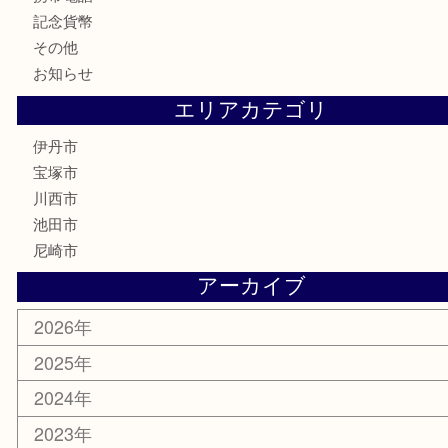
古銭
切手
商品券
金券
鉄道模型
ハガキ
骨董品
古美術品
家電
喫煙具
電動工具
文房具
釣り道具
楽器
香水
化粧品