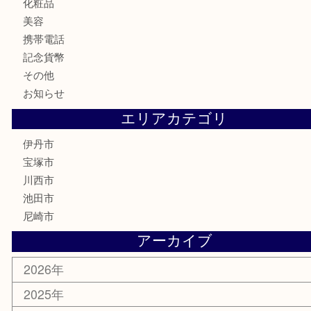
金貨
記念メダル
銀貨
古銭
切手
商品券
金券
鉄道模型
ハガキ
骨董品
古美術品
家電
喫煙具
電動工具
文房具
釣り道具