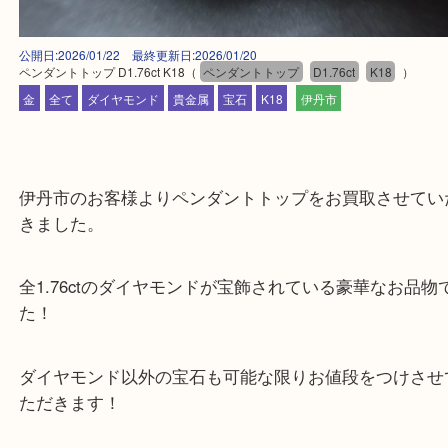
公開日:2026/01/22 最終更新日:2026/01/20
ペンダントトップ D1.76ct K18
（
ペンダントトップ
D1.76ct
K18
）
金
全て
ダイヤモンド
貴金属
宝石
K18
伊丹市
伊丹市のお客様よりペンダントトップをお買取させ
きました。
全1.76ctのダイヤモンドが宝飾されている豪華なお
た！