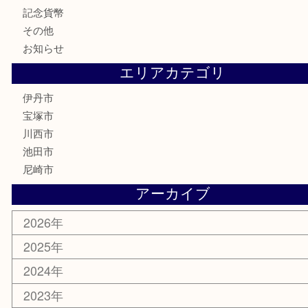
古銭
切手
商品券
金券
鉄道模型
ハガキ
骨董品
古美術品
家電
喫煙具
電動工具
文房具
釣り道具
楽器
香水
化粧品