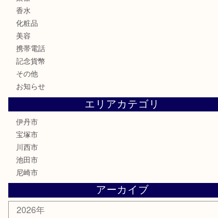
食器
金貨
記念メダル
銀貨
古銭
切手
商品券
金券
鉄道模型
ハガキ
骨董品
古美術品
家電
喫煙具
電動工具
文房具