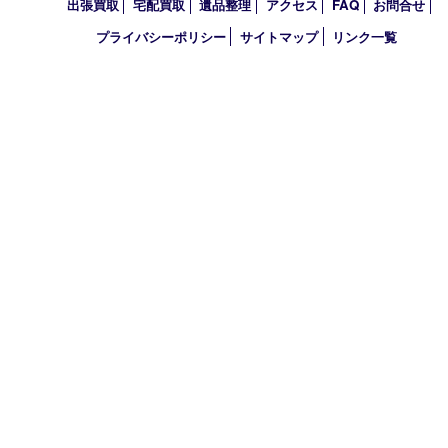
アーカイブ
2026年
2025年
2024年
2023年
2018年
買取大吉 伊丹店
〒664-0851 兵庫県伊丹市中央1-5-25
ワカマツビル1階
TEL 0120-777-228 FAX 072-781-8779
営業時間 10：00～19：00
定休日 年中無休(年末年始を除く)