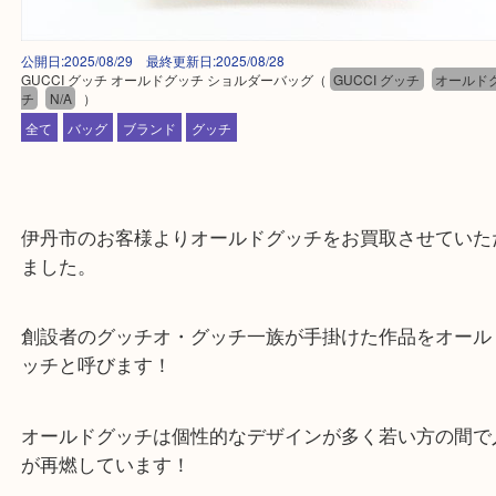
公開日:2025/08/29 最終更新日:2025/08/28
GUCCI グッチ オールドグッチ ショルダーバッグ
（
GUCCI グッチ
オ
チ
N/A
）
全て
バッグ
ブランド
グッチ
伊丹市のお客様よりオールドグッチをお買取させて
ました。
創設者のグッチオ・グッチ一族が手掛けた作品をオ