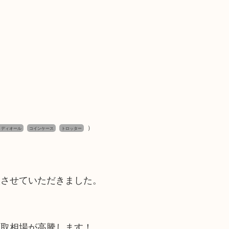
）
ン ディオール
コインケース
トロッター
取させていただきました。
買取相場が高騰します！