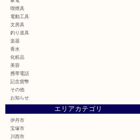
財布
バッグ
ブランド
時計
カメラ
お酒
食器
金貨
記念メダル
銀貨
古銭
切手
商品券
金券
鉄道模型
ハガキ