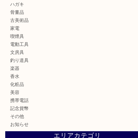
金製品
銀製品
財布
バッグ
ブランド
時計
カメラ
お酒
食器
金貨
記念メダル
銀貨
古銭
切手
商品券
金券