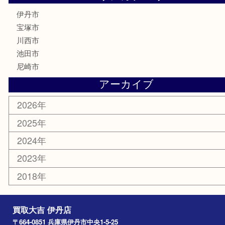
鉄道模型
ハガキ
骨董品
古美術品
家電
喫煙具
電動工具
文房具
釣り道具
楽器
香水
化粧品
美容
携帯電話
記念貨幣
その他