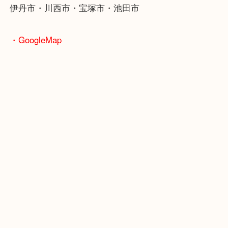
JR福知山線「伊丹駅」
・よくご来店いただくお客様エリア
伊丹市・川西市・宝塚市・池田市
・GoogleMap