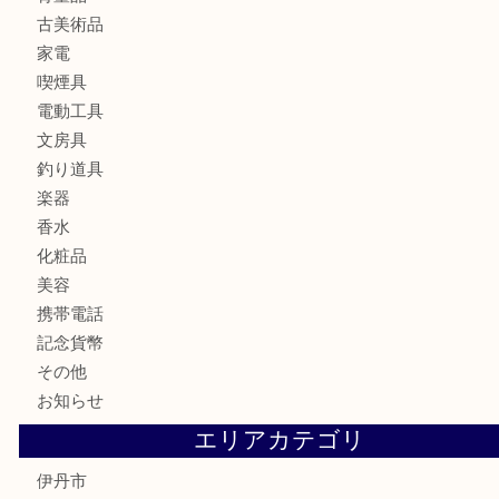
銀製品
財布
バッグ
ブランド
時計
カメラ
お酒
食器
金貨
記念メダル
銀貨
古銭
切手
商品券
金券
鉄道模型