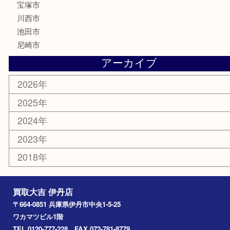
ハガキ
骨董品
古美術品
家電
喫煙具
電動工具
文房具
釣り道具
楽器
香水
化粧品
美容
携帯電話
記念貨幣
その他
お知らせ