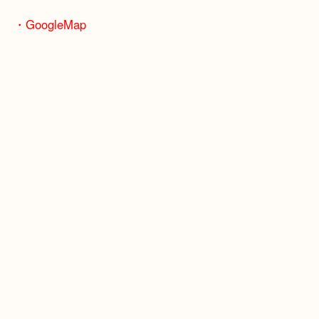
JR福知山線「伊丹駅」
・よくご来店いただくお客様エリア
伊丹市・川西市・宝塚市・池田市
・GoogleMap