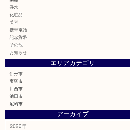
お酒
食器
金貨
記念メダル
銀貨
古銭
切手
商品券
金券
鉄道模型
ハガキ
骨董品
古美術品
家電
喫煙具
電動工具
文房具