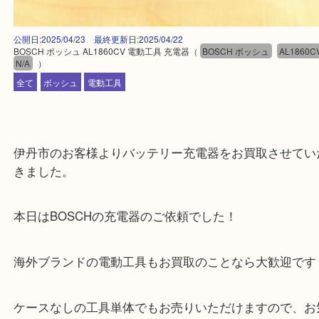
公開日:2025/04/23 最終更新日:2025/04/22
BOSCH ボッシュ AL1860CV 電動工具 充電器
（
BOSCH ボッシュ
AL1
N/A
）
全て
ボッシュ
電動工具
伊丹市のお客様よりバッテリー充電器をお買取させ
きました。
本日はBOSCHの充電器のご依頼でした！