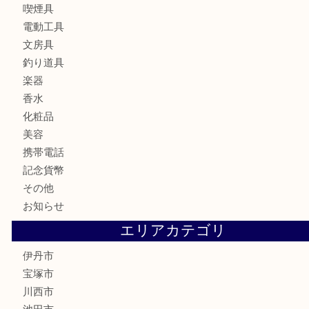
バッグ
ブランド
時計
カメラ
お酒
食器
金貨
記念メダル
銀貨
古銭
切手
商品券
金券
鉄道模型
ハガキ
骨董品