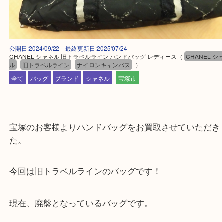
公開日:2024/09/22 最終更新日:2025/07/24
CHANEL シャネル 旧トラベルライン ハンドバッグ レディース
（
CHAN
ル
旧トラベルライン
ナイロンキャンバス
）
全て
バッグ
ブランド
シャネル
宝塚市
宝塚のお客様よりハンドバッグをお買取させていた
た。