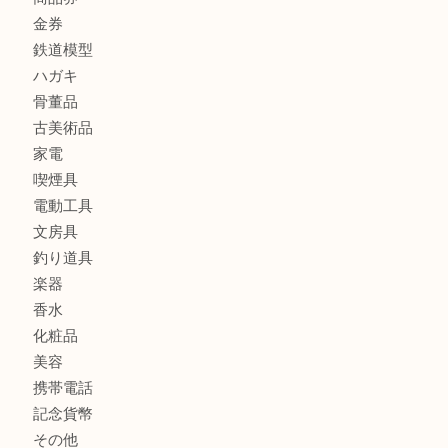
全て
貴金属
宝石
金製品
銀製品
財布
バッグ
ブランド
時計
カメラ
お酒
食器
金貨
記念メダル
銀貨
古銭