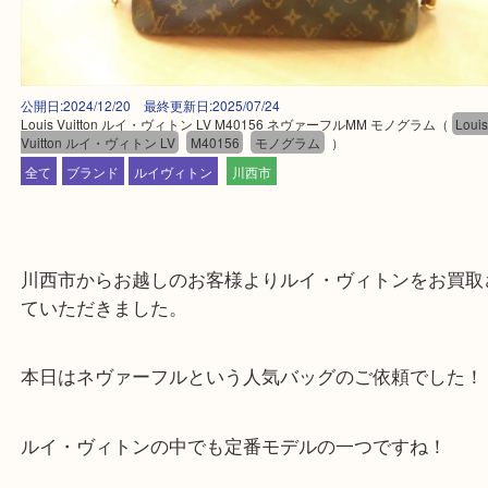
公開日:2024/12/20 最終更新日:2025/07/24
Louis Vuitton ルイ・ヴィトン LV M40156 ネヴァーフルMM モノグラム
（
Vuitton ルイ・ヴィトン LV
M40156
モノグラム
）
全て
ブランド
ルイヴィトン
川西市
川西市からお越しのお客様よりルイ・ヴィトンをお
ていただきました。