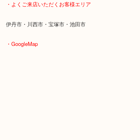
・最寄り駅のご紹介
阪急伊丹線「伊丹駅」
JR福知山線「伊丹駅」
・よくご来店いただくお客様エリア
伊丹市・川西市・宝塚市・池田市
・GoogleMap