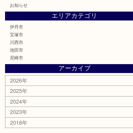
切手
商品券
金券
鉄道模型
ハガキ
骨董品
古美術品
家電
喫煙具
電動工具
文房具
釣り道具
楽器
香水
化粧品
美容