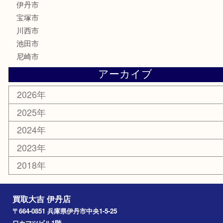
鉄道模型
ハガキ
骨董品
古美術品
家電
喫煙具
電動工具
文房具
釣り道具
楽器
香水
化粧品
美容
携帯電話
記念貨幣
その他