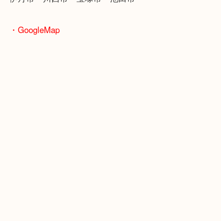
JR福知山線「伊丹駅」
・よくご来店いただくお客様エリア
伊丹市・川西市・宝塚市・池田市
・GoogleMap