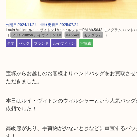
公開日:2024/11/24 最終更新日:2025/07/24
Louis Vuitton ルイ・ヴィトン LV ウィルシャーPM M45643 モノグラム
（
Louis Vuitton ルイヴィトン LV
M45643
モノグラム
）
全て
バッグ
ブランド
ルイヴィトン
宝塚市
宝塚からお越しのお客様よりハンドバッグをお買取
ただきました。