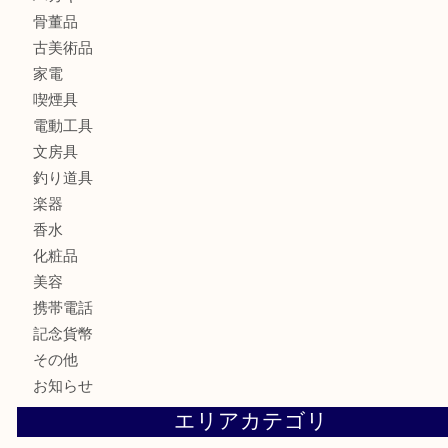
金製品
銀製品
財布
バッグ
ブランド
時計
カメラ
お酒
食器
金貨
記念メダル
銀貨
古銭
切手
商品券
金券