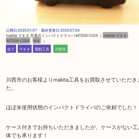
公開日:2025/01/07 最終更新日:2025/07/24
makita マキタ 充電式インパクトドライバ MTD001DSX
（
makita マキタ
MTD001DSX
N/A
）
全て
マキタ
電動工具
川西市
川西市のお客様よりmakita工具をお買取させていた
た。