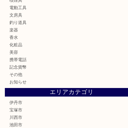
バッグ
ブランド
時計
カメラ
お酒
食器
金貨
記念メダル
銀貨
古銭
切手
商品券
金券
鉄道模型
ハガキ
骨董品