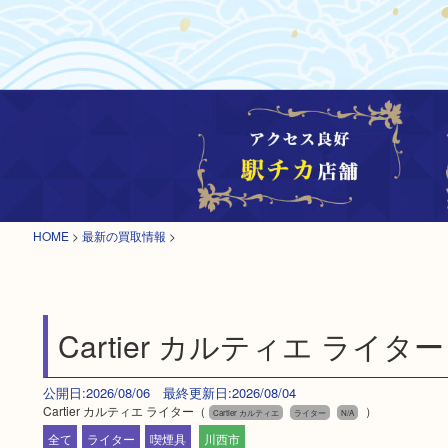
HOME
>
最新の買取情報
>
Cartier カルティエ ライター
公開日:2026/08/06 最終更新日:2026/08/04
Cartier カルティエ ライター（
）
Cartier カルティエ
ライター
N/A
全て
ライター
喫煙具
川西市