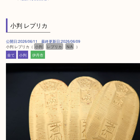
HOME
>
最新の買取情報
>
小判 レプリカ
公開日:2026/06/11 最終更新日:2026/06/09
小判 レプリカ（
小判
レプリカ
N/A
）
全て
小判
伊丹市