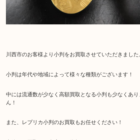
買取大吉伊丹店に来て良かった！と思ってもらえる
杯のご案内をさせていただきます。
従業員一同、心からご来店をお待ちしております。
Facebook
Twitter
Line
小判
公開日:2026/05/02 最終更新日:2026/05/01
小判（
小判
N/A
N/A
）