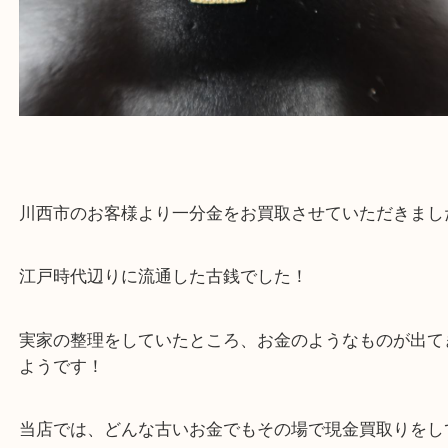
一分金 古銭
公開日:2026/05/03 最終更新日:2026/05/01
一分金 古銭（
一分判金
N/A
N/A
）
金
全て
貴金属
一分金
古銭
池田市