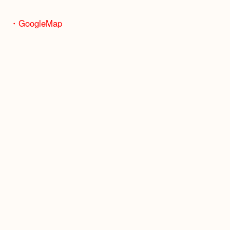
JR福知山線「伊丹駅」
・よくご来店いただくお客様エリア
伊丹市・川西市・宝塚市・池田市
・GoogleMap