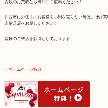
金
全て
貴金属
小判
川西市