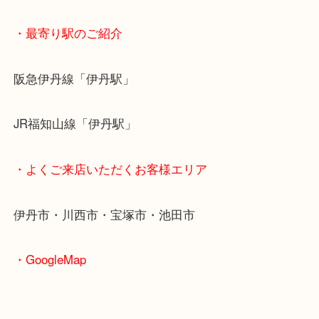
川西市のお客様より小判をお買取させていただきま
小判は年代や地域によって様々な種類がございます
中には流通数が少なく高額買取となる小判も少なく
ん！
また、レプリカ小判のお買取もお任せください！
古銭のお買取なら当店にご依頼ください！
川西市にお住まのお客様も小判を売りたい時は、ぜ