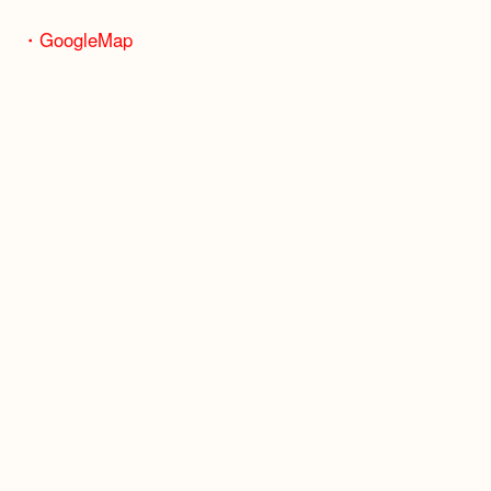
JR福知山線「伊丹駅」
・よくご来店いただくお客様エリア
伊丹市・川西市・宝塚市・池田市
・GoogleMap