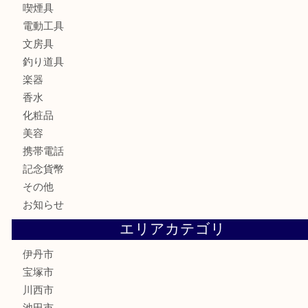
バッグ
ブランド
時計
カメラ
お酒
食器
金貨
記念メダル
銀貨
古銭
切手
商品券
金券
鉄道模型
ハガキ
骨董品