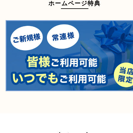
自転車
刀剣・銃
医療機器
医薬品
毒物・劇物
動物製品
たばこ
その他