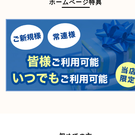
一部の衣類
一部の家電
自転車
刀剣・銃
医療機器
医薬品
毒物・劇物
動物製品
たばこ
その他