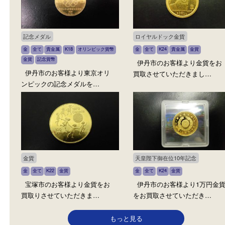
金貨
クルーガーランド金貨
金貨
伊丹市のお客様より御成婚記
伊丹市のお客様よりK24
念金貨をお買取させてい…
貨をお買取させていただ
記念メダル
ロイヤルドック金貨
金
全て
貴金属
K18
オリンピック貨幣
金
全て
K24
貴金属
金貨
金貨
記念貨幣
伊丹市のお客様より金貨
伊丹市のお客様より東京オリ
買取させていただきまし
ンピックの記念メダルを…