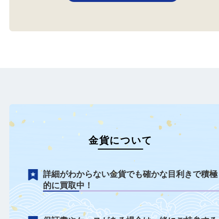
金貨
天皇陛下御在位10年記念
金
全て
K22
金貨
金
全て
K24
金貨
宝塚市のお客様より金貨をお
伊丹市のお客様より1万
買取りさせていただきま…
をお買取させていただき
もっと見る