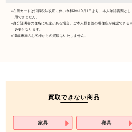
ご成約時に必要なもの
本人
確認書類
運転免許証
マイナンバーカー
パスポート
特別永住者証明書
（日本政府発行のもの
住民基本台帳カード
※在留カードは消費税法改正に伴い令和3年10月1日より、本人確認書
用できません。
※身分証明書の住所に相違がある場合、ご本人様名義の現住所が確認
必要となります。
※18歳未満のお客様からの買取はいたしません。